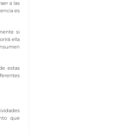
aer a las
encia es
mente si
rirá ella
consumen
de estas
ferentes
tividades
ento que