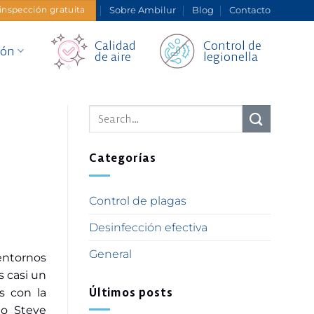
Sobre Ambilur
Blog
Contacto
 inspección gratuita
Calidad
Control de
ión
de aire
legionella
Categorías
Control de plagas
Desinfección efectiva
General
entornos
s casi un
Últimos posts
s con la
go Steve