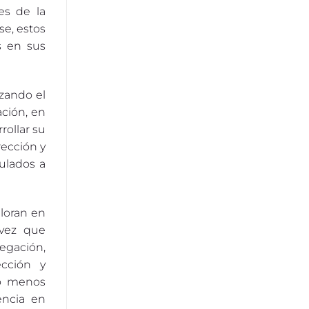
es de la
se, estos
s en sus
izando el
ción, en
rollar su
rección y
ulados a
loran en
 vez que
egación,
ección y
 o menos
encia en