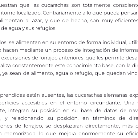
stran que las cucarachas son totalmente conscient
ntorno localizado. Contrariamente a lo que pueda pensar
limentan al azar, y que de hecho, son muy eficiente
 de agua y sus refugios.
, se alimentan en su entorno de forma individual, util
o hacen mediante un proceso de integración de informa
 excursiones de forrajeo anteriores, que les permite desar
ualiza constantemente este conocimiento base, con la di
, ya sean de alimento, agua o refugio, que quedan vinc
aprendidas están ausentes, las cucarachas alemanas exp
perficies accesibles en el entorno circundante. Una
te, integran su posición en su base de datos de nav
as, y relacionando su posición, en términos de dir
ciones de forrajeo, se desplazaran directamente, más
ión memorizada, lo que mejora enormemente su efici