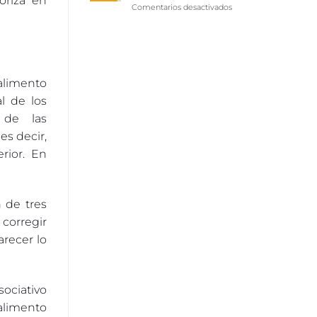
oriza en
Comentarios desactivados
en
¿Qué
es
la
CAI
y
por
 alimento
qué
l de los
es
importante?
 de las
s decir,
rior. En
 de tres
 corregir
arecer lo
ociativo
 alimento