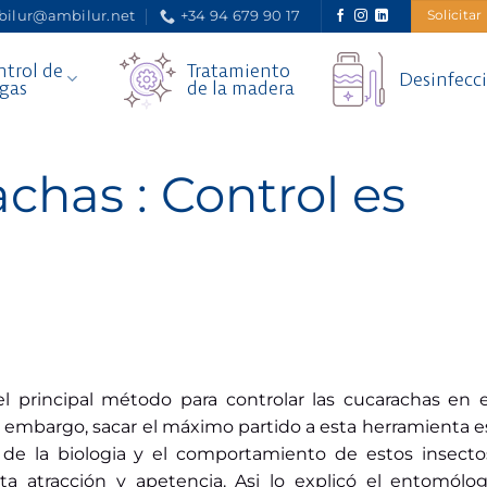
ilur@ambilur.net
+34 94 679 90 17
Solicitar
trol de
Tratamiento
Desinfecc
gas
de la madera
chas : Control es
l principal método para controlar las cucarachas en 
n embargo, sacar el máximo partido a esta herramienta e
de la biologia y el comportamiento de estos insecto
ta atracción y apetencia. Asi lo explicó el entomólo