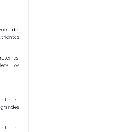
entro del
trientes
roteínas,
eta. Los
antes de
a grandes
yente no