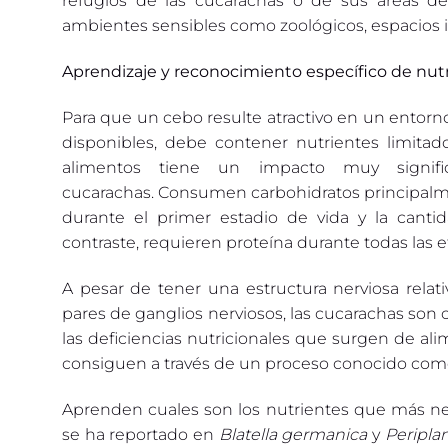
refugios de las cucarachas o de sus áreas de
ambientes sensibles como zoológicos, espacios infa
Aprendizaje y reconocimiento específico de nut
Para que un cebo resulte atractivo en un entorn
disponibles, debe contener nutrientes limitad
alimentos tiene un impacto muy signific
cucarachas. Consumen carbohidratos principalme
durante el primer estadio de vida y la canti
contraste, requieren proteína durante todas las
A pesar de tener una estructura nerviosa rela
pares de ganglios nerviosos, las cucarachas son 
las deficiencias nutricionales que surgen de ali
consiguen a través de un proceso conocido como
Aprenden cuales son los nutrientes que más nec
se ha reportado en
Blatella germanica
y
Peripla