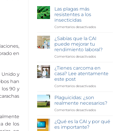
Las plagas más
resistentes a los
insecticidas
Comentarios desactivados
en
Las
plagas
¿Sabías que la CAI
más
puede mejorar tu
laciones,
resistentes
rendimiento laboral?
a
ebrado en
Comentarios desactivados
en
los
¿Sabías
insecticidas
que
¿Tienes carcoma en
la
casa? Lee atentamente
o Unido y
CAI
este post
cebos han
puede
Comentarios desactivados
en
mejorar
 los 90 y
¿Tienes
tu
carachas
carcoma
rendimiento
Plaguicidas: ¿son
en
laboral?
realmente necesarios?
casa?
Comentarios desactivados
en
Lee
Plaguicidas:
atentamente
ralmente
¿son
¿Qué es la CAI y por qué
este
a de los
realmente
post
es importante?
necesarios?