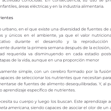
 actividad conocidas. En consecuencia, su uso se pri
ntiles, áreas eléctricas y en la industria alimentaria.
rientes
o urbano, en el que existe una diversidad de fuentes de
os y únicos en el ambiente, ya que el valor nutriciona
ativo durante el desarrollo y la reproducción
nte durante la primera semana después de la eclosión, e
dad requerida va disminuyendo en cada estadio poste
 etapas de la vida, aunque en una proporción menor
tivamente simple, con un cerebro formado por la fusión
capaces de seleccionar los nutrientes que necesitan para
mentarse de fuentes de alimento desequilibradas. Y, al p
 aprendizaje específico de nutrientes.
esita su cuerpo y luego los buscan. Este aprendizaje as
neta americana
, siendo capaces de asociar el olor de un