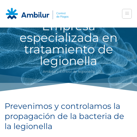
Saltar
al
contenido
Empresa
especializada en
tratamiento de
legionella
Ambilur
»
Control de legionella
Prevenimos y controlamos la
propagación de la bacteria de
la legionella