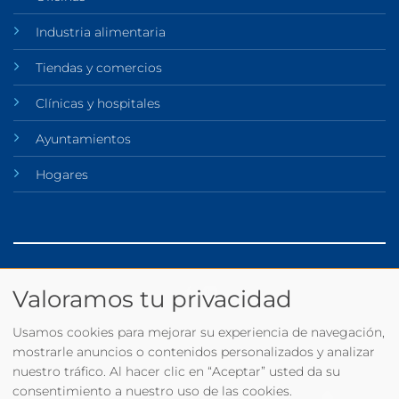
Industria alimentaria
Tiendas y comercios
Clínicas y hospitales
Ayuntamientos
Hogares
Valoramos tu privacidad
©
Usamos cookies para mejorar su experiencia de navegación,
2026 Ambilur
mostrarle anuncios o contenidos personalizados y analizar
nuestro tráfico. Al hacer clic en “Aceptar” usted da su
consentimiento a nuestro uso de las cookies.
Aviso legal y política de privacidad
Cookies