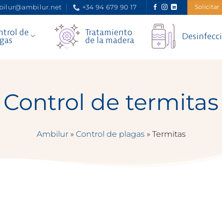
ilur@ambilur.net
+34 94 679 90 17
Solicitar
trol de
Tratamiento
Desinfecc
gas
de la madera
Control de termitas
Ambilur
»
Control de plagas
»
Termitas