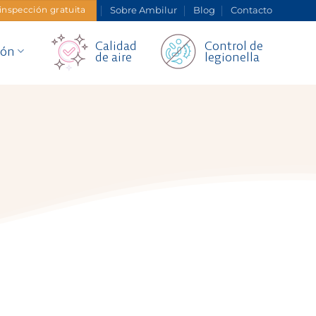
Sobre Ambilur
Blog
Contacto
 inspección gratuita
Calidad
Control de
ión
de aire
legionella