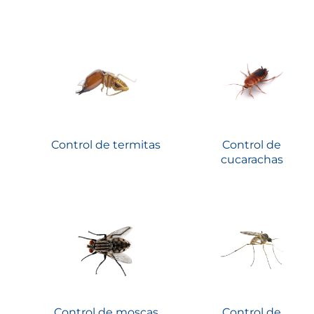
Control de termitas
Control de
cucarachas
Control de moscas
Control de