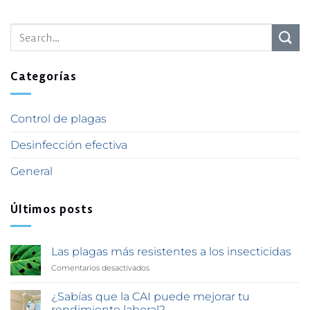
Categorías
Control de plagas
Desinfección efectiva
General
Últimos posts
Las plagas más resistentes a los insecticidas
Comentarios desactivados
en
Las
plagas
¿Sabías que la CAI puede mejorar tu
más
rendimiento laboral?