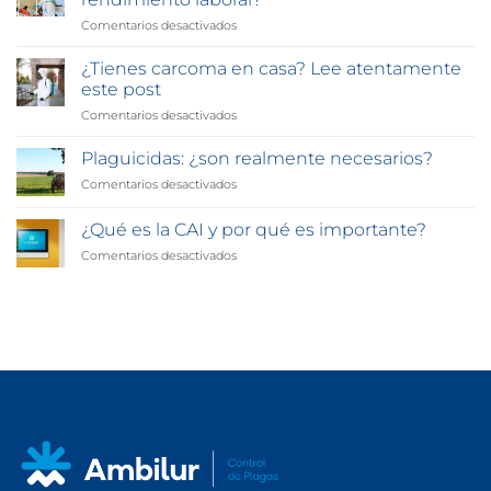
resistentes
Comentarios desactivados
en
a
¿Sabías
los
que
insecticidas
¿Tienes carcoma en casa? Lee atentamente
la
este post
CAI
Comentarios desactivados
en
puede
¿Tienes
mejorar
carcoma
Plaguicidas: ¿son realmente necesarios?
tu
en
rendimiento
Comentarios desactivados
en
casa?
laboral?
Plaguicidas:
Lee
¿son
¿Qué es la CAI y por qué es importante?
atentamente
realmente
este
Comentarios desactivados
en
necesarios?
post
¿Qué
es
la
CAI
y
por
qué
es
importante?