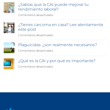
plagas
¿Sabías que la CAI puede mejorar tu
más
rendimiento laboral?
resistentes
Comentarios desactivados
en
a
¿Sabías
los
que
insecticidas
¿Tienes carcoma en casa? Lee atentamente
la
este post
CAI
Comentarios desactivados
en
puede
¿Tienes
mejorar
carcoma
Plaguicidas: ¿son realmente necesarios?
tu
en
rendimiento
Comentarios desactivados
en
casa?
laboral?
Plaguicidas:
Lee
¿son
¿Qué es la CAI y por qué es importante?
atentamente
realmente
este
Comentarios desactivados
en
necesarios?
post
¿Qué
es
la
CAI
y
por
qué
es
importante?